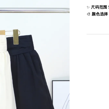
✨
尺码范围 S
🎨
颜色选择 C