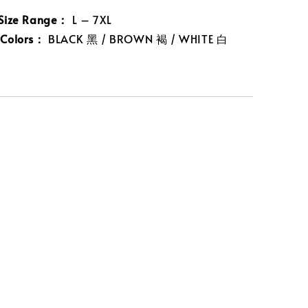
ize Range：
L – 7XL
olors：
BLACK 黑 / BROWN 褐 / WHITE 白