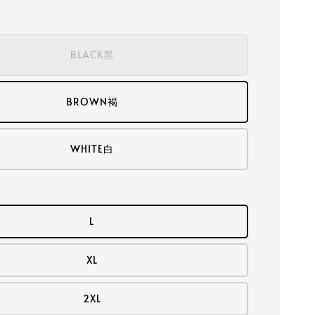
BLACK黑
BROWN褐
WHITE白
L
XL
2XL