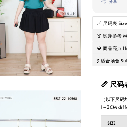
分享
📏 尺码表 Si
👗 试穿参考 Mod
💎 商品亮点 High
💃 适合场合 Suit
📏 尺码
（以下尺码均为
1–3CM diff
SIZE