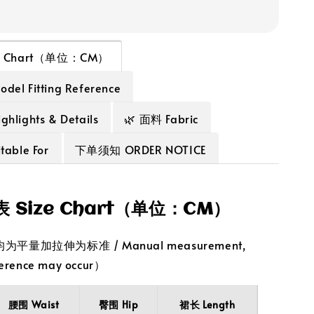
ze Chart（单位：CM）
el Fitting Reference
lights & Details
🌿 面料 Fabric
able For
下单须知 ORDER NOTICE
表 Size Chart（单位：CM）
平量加拉伸为标准 / Manual measurement,
erence may occur）
腰围 Waist
臀围 Hip
裙长 Length