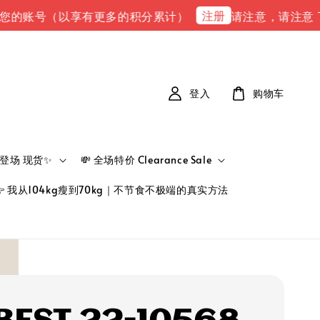
注册
号（以享有更多的积分累计）
请注意，请注意 下单完成后
登入
购物车
新品登场 现货✨
💸 全场特价 Clearance Sale
👉 我从104kg瘦到70kg｜不节食不极端的真实方法