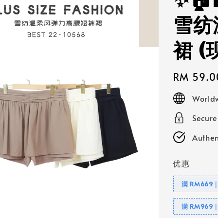
✨🏠
雪纺
裙 
Regular
RM 59.0
price
Worldw
Secur
Authen
优惠
满 RM669
满 RM969