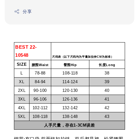
分享
BEST 22-
10548
尺码表（以下尺码均为平量加拉伸CM为标准）
SIZE
腰围Waist
臀围Hip
长度Long
L
78-88
108-118
38
XL
84-94
114-124
39
2XL
90-100
120-130
40
3XL
96-106
126-136
41
4XL
102-112
132-142
42
5XL
108-118
138-148
43
人手尺量，存在1-3CM误差
细节:有口袋,前面纽扣拉链，前后都是裙，松紧腰围