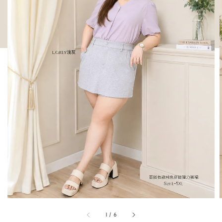
1
/
6