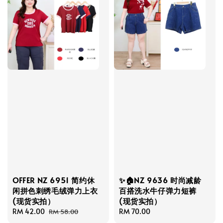
OFFER NZ 6951 简约休
✨🏠NZ 9636 时尚减龄
闲拼色刺绣毛绒弹力上衣
百搭洗水牛仔弹力短裤
(现货实拍）
(现货实拍）
Sale
RM 42.00
Regular
Regular
RM 70.00
RM 58.00
price
price
price