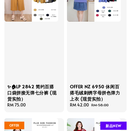
✨🏠LP 2842 简约百搭
OFFER NZ 6950 休闲百
口袋拼接无弹七分裤 (现
搭毛绒刺绣字母拼色弹力
货实拍）
上衣 (现货实拍）
Regular
RM 75.00
Sale
RM 42.00
Regular
RM 58.00
price
price
price
OFFER
新品NEW