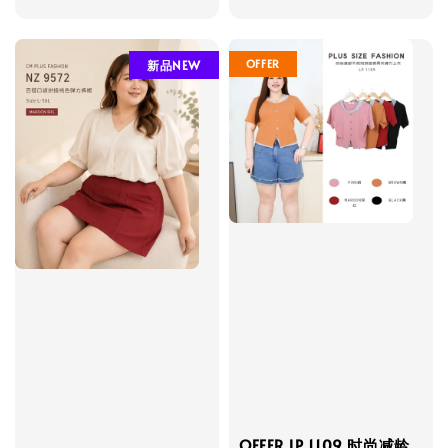
price
price
OFFER
新品NEW
OFFER LP 1109 时尚减龄