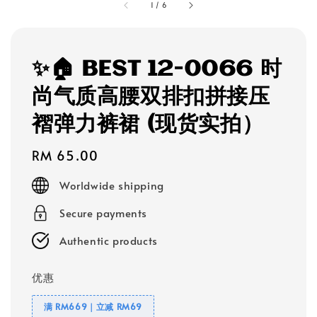
1
/
6
✨🏠 BEST 12-0066 时
尚气质高腰双排扣拼接压
褶弹力裤裙 (现货实拍）
Regular
RM 65.00
price
Worldwide shipping
Secure payments
Authentic products
优惠
满 RM669｜立减 RM69