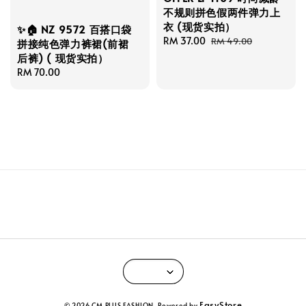
不规则拼色假两件弹力上
衣 (现货实拍）
✨🏠 NZ 9572 百搭口袋
Sale
RM 37.00
Regular
RM 49.00
拼接纯色弹力裤裙(前裙
price
price
后裤) ( 现货实拍）
Regular
RM 70.00
price
EasyStore
© 2026 CM PLUS FASHION. Powered by