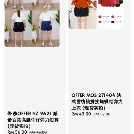
OFFER MOS 271404 法
式雪纺袖拼接蝴蝶结弹力
上衣 (现货实拍）
🌟🏠OFFER NZ 9621 减
Sale
RM 43.00
Regular
RM 57.00
龄百搭高腰牛仔弹力短裤
price
price
(现货实拍）
Sale
RM 56.00
Regular
RM 70.00