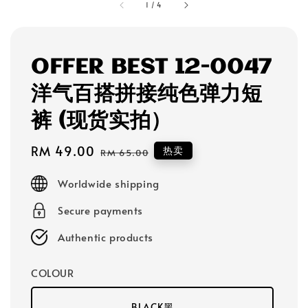
1
/
4
OFFER BEST 12-0047
洋气百搭拼接纯色弹力短
裤 (现货实拍）
Sale
RM 49.00
Regular
热卖
RM 65.00
price
price
Worldwide shipping
Secure payments
Authentic products
COLOUR
BLACK黑