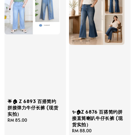
🌟🏠 Z 6893 百搭简约
拼接弹力牛仔长裤 (现货
✨🏠Z 6876 百搭简约拼
实拍）
接直筒喇叭牛仔长裤 (现
Regular
RM 85.00
货实拍）
price
Regular
RM 88.00