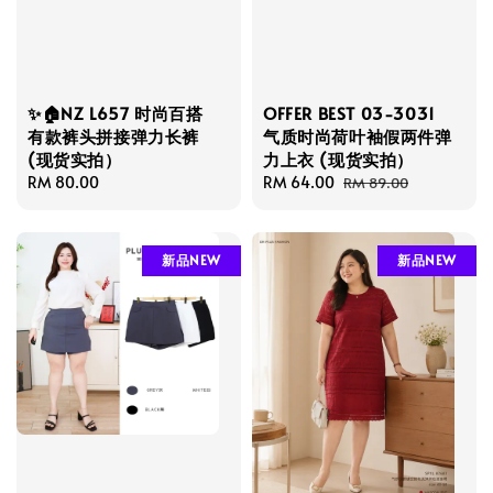
✨🏠NZ L657 时尚百搭
OFFER BEST 03-3031
有款裤头拼接弹力长裤
气质时尚荷叶袖假两件弹
(现货实拍）
力上衣 (现货实拍）
Regular
RM 80.00
Sale
RM 64.00
Regular
RM 89.00
price
price
price
新品NEW
新品NEW