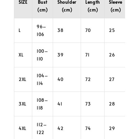
SIZE
Bust
Shoulder
Length
Sleeve
Cuf
(cm)
(cm)
(cm)
(cm)
(c
96–
L
38
70
25
28
106
100–
XL
39
71
26
30
110
104–
2XL
40
72
27
32
114
108–
3XL
41
73
28
34
118
112–
4XL
42
74
29
38
122