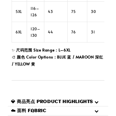
116–
5XL
43
75
30
40
126
120–
6XL
44
76
31
42
130
✨
尺码范围 Size Range：L–6XL
🎨
颜色 Color Options：BLUE 蓝 / MAROON 深红
/ YELLOW 黄
💎 商品亮点 PRODUCT HIGHLIGHTS
☁️ 面料 FABRIC