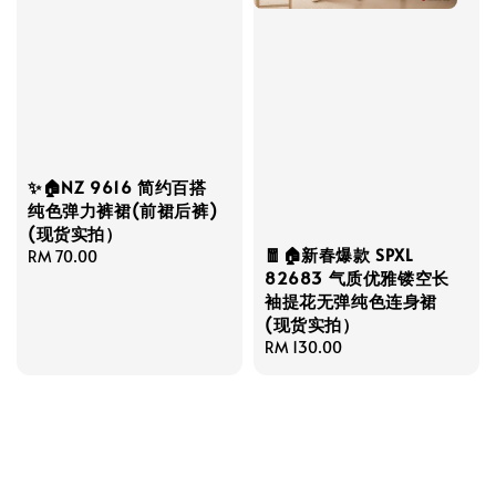
✨🏠NZ 9616 简约百搭
纯色弹力裤裙(前裙后裤)
(现货实拍）
🧧🏠新春爆款 SPXL
Regular
RM 70.00
82683 气质优雅镂空长
price
袖提花无弹纯色连身裙
(现货实拍）
Regular
RM 130.00
price