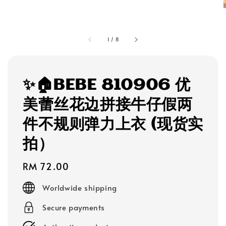
1
/
8
✨🏠BEBE 810906 优
美蕾丝花边拼接牛仔假两
件不规则弹力上衣 (现货实
拍）
Regular
RM 72.00
price
Worldwide shipping
Secure payments