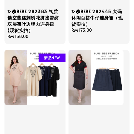
✨🏠BEBE 282383 气质
✨🏠BEBE 282445 大码
镂空蕾丝刺绣花拼接雪纺
休闲百搭牛仔连身裙（现
双层荷叶边弹力连身裙
货实拍）
(现货实拍）
Regular
RM 173.00
Regular
RM 138.00
price
price
新品NEW