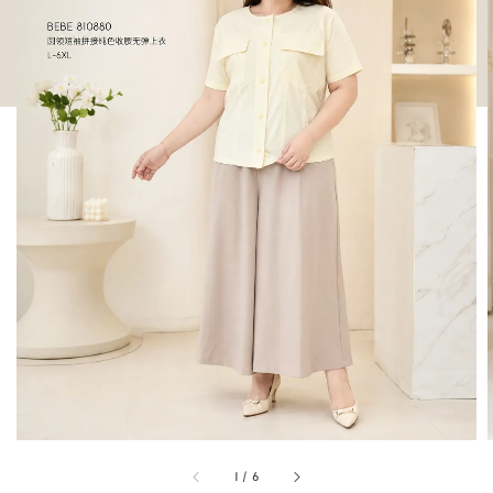
1
/
6