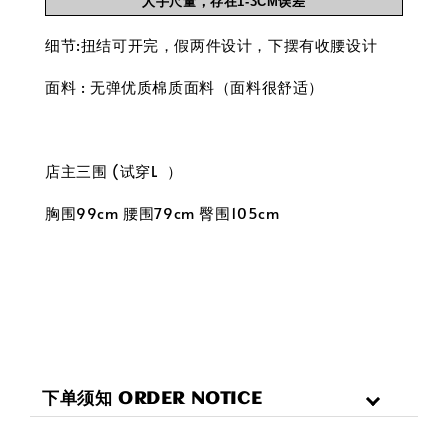
人手尺量，存在1-3CM误差
细节:扭结可开完，假两件设计，下摆有收腰设计
面料 : 无弹优质棉质面料（面料很舒适）
店主三围 (试穿L ）
胸围99cm 腰围79cm 臀围105cm
下单须知 ORDER NOTICE