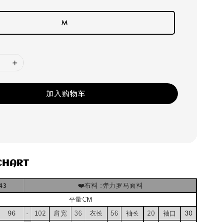
M
加入购物车
CHART
❤️布料 :弹力罗马面料
43
平量CM
96
-
102
肩宽
36
衣长
56
袖长
20
袖口
30