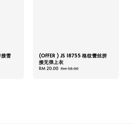
 拼接雪
(OFFER ) JS 18755 格纹蕾丝拼
接无弹上衣
Sale
RM 20.00
Regular
RM 58.00
price
price