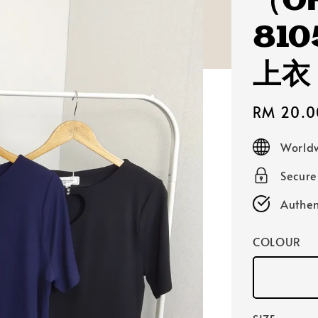
（OF
81
上衣
Sale
RM 20.0
price
Worldw
Secur
Authen
COLOUR