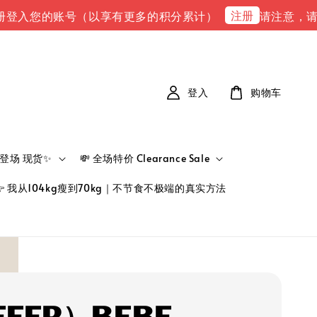
注册
您的账号（以享有更多的积分累计）
请注意，请注意 下
登入
购物车
新品登场 现货✨
💸 全场特价 Clearance Sale
👉 我从104kg瘦到70kg｜不节食不极端的真实方法