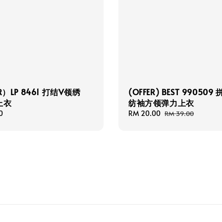
R）LP 8461 打结V领绣
(OFFER) BEST 990509
上衣
纺袖方领弹力上衣
0
Sale
RM 20.00
Regular
RM 39.00
price
price