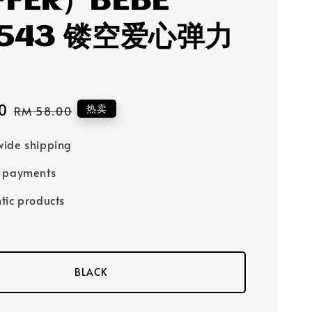
FER）BEBE
0543 镂空爱心弹力
0
Regular
热卖
RM 58.00
price
ide shipping
e payments
tic products
BLACK