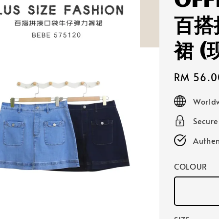
OFF
百搭
裙 
Sale
RM 56.0
price
Worldw
Secur
Authen
COLOUR