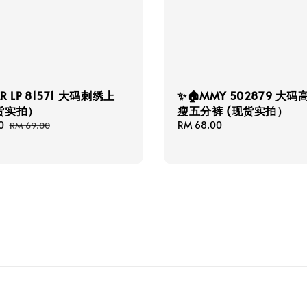
ER LP 81571 大码刺绣上
✨🏠MMY 502879 大
货实拍）
瘦五分裤 (现货实拍）
0
Regular
Regular
RM 68.00
RM 69.00
price
price