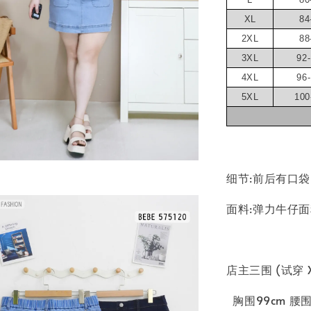
XL
84
2XL
88
3XL
92
4XL
96
5XL
100
细节:前后有口
面料:弹力牛仔
店主三围 (试穿 X
胸围99cm 腰围