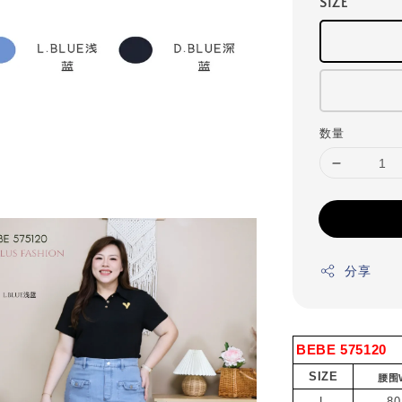
SIZE
数量
分享
BEBE 575120
SIZE
腰围W
L
80