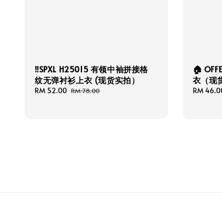
‼️SPXL H25015 有领中袖拼接格
🏠 OFF
纹无弹衬衫上衣 (现货实拍）
衣（现
Sale
RM 52.00
Regular
Sale
RM 46.0
RM 78.00
price
price
price