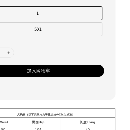
L
5XL
加入购物车
尺码表（以下尺码均为平量加拉伸CM为标准）
aist
臀围Hip
长度Long
-90
104
40