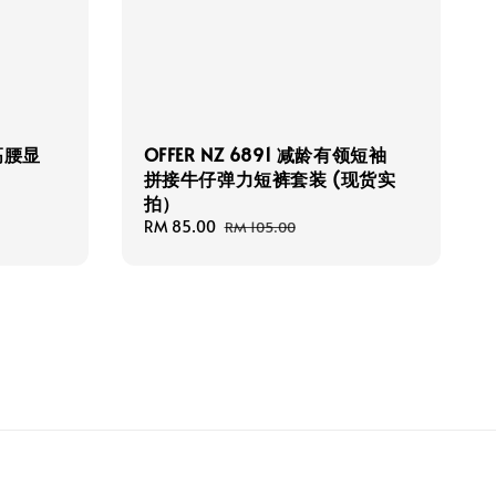
码高腰显
OFFER NZ 6891 减龄有领短袖
拼接牛仔弹力短裤套装 (现货实
拍）
Sale
RM 85.00
Regular
RM 105.00
price
price