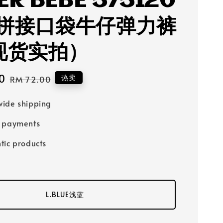
ER BEBE 575120
拼接口袋牛仔弹力裤
(现货实拍）
0
Regular
热卖
RM 72.00
price
ide shipping
e payments
tic products
L.BLUE浅蓝