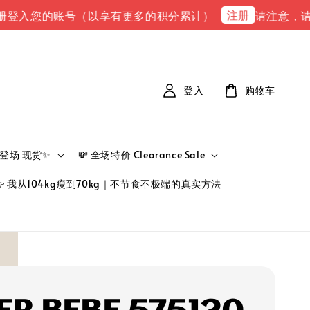
注册
入您的账号（以享有更多的积分累计）
请注意，请注意 
登入
购物车
新品登场 现货✨
💸 全场特价 Clearance Sale
👉 我从104kg瘦到70kg｜不节食不极端的真实方法