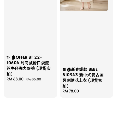
✨ 🏠OFFER BT 22-
10604 时尚减龄口袋流
苏牛仔弹力短裤 (现货实
🧧🏠新春爆款 BEBE
拍）
810943 新中式复古国
Sale
RM 68.00
Regular
RM 85.00
风刺绣花上衣 (现货实
price
price
拍）
Regular
RM 78.00
price