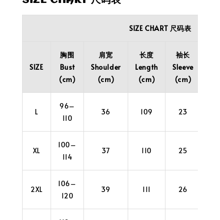
SIZE CHART 尺码表
SIZE CHART 尺码表
胸围
肩宽
长度
袖长
袖
SIZE
Bust
Shoulder
Length
Sleeve
Cuf
(cm)
(cm)
(cm)
(cm)
(c
96–
L
36
109
23
3
110
100–
XL
37
110
25
3
114
106–
2XL
39
111
26
4
120