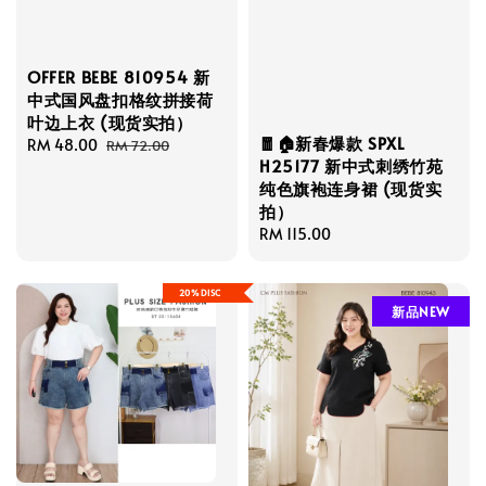
OFFER BEBE 810954 新
中式国风盘扣格纹拼接荷
叶边上衣 (现货实拍）
🧧🏠新春爆款 SPXL
Sale
RM 48.00
Regular
RM 72.00
H25177 新中式刺绣竹苑
price
price
纯色旗袍连身裙 (现货实
拍）
Regular
RM 115.00
price
20%DISC
新品NEW