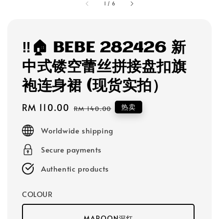
1
/
6
‼️🏠 BEBE 282426 新
中式镂空蕾丝拼接盘扣旗
袍连身裙 (现货实拍）
Sale
RM 110.00
Regular
热卖
RM 140.00
price
price
Worldwide shipping
Secure payments
Authentic products
COLOUR
MAROON深红