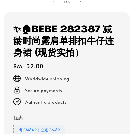
1
/
9
✨🏠BEBE 282387 减
龄时尚露肩单排扣牛仔连
身裙 (现货实拍）
Regular
RM 132.00
price
Worldwide shipping
Secure payments
Authentic products
优惠
满 RM669｜立减 RM69