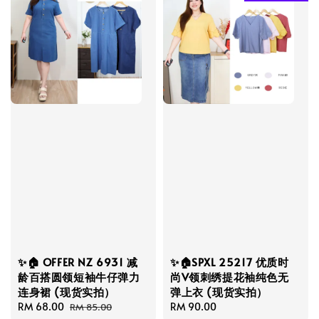
✨🏠 OFFER NZ 6931 减
✨🏠SPXL 25217 优质时
龄百搭圆领短袖牛仔弹力
尚V领刺绣提花袖纯色无
连身裙 (现货实拍）
弹上衣 (现货实拍）
Sale
RM 68.00
Regular
Regular
RM 90.00
RM 85.00