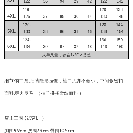
3XL
122
36
94
29
42
122
142
116-
120-
138-
4XL
126
37
95
30
44
130
148
120-
128-
144-
5XL
130
38
96
31
46
138
154
124-
136-
150-
6XL
134
39
97
32
48
146
160
人手尺量，存在1-3CM误差
细节:有口袋,后背隐形拉链，袖口无弹不会小，中间假纽扣
面料:弹力罗马 （袖子拼接雪纺面料 ）
店主三围 (试穿L ）
胸围99cm 腰围79cm 臀围105cm