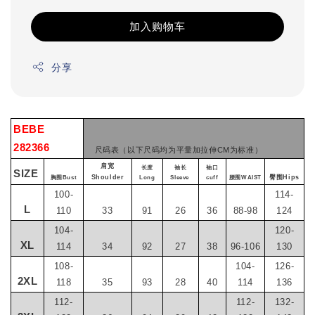
加入购物车
分享
BEBE
282366
尺码表（以下尺码均为平量加拉伸CM为标准）
肩宽
长度
袖长
袖口
SIZE
Shoulder
臀围Hips
胸围Bust
Long
Sleeve
cuff
腰围WAIST
100-
114-
L
110
33
91
26
36
88-98
124
104-
120-
XL
114
34
92
27
38
96-106
130
108-
104-
126-
2XL
118
35
93
28
40
114
136
112-
112-
132-