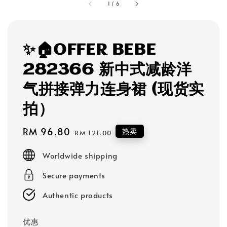
1
/
6
✨🏠OFFER BEBE
282366 新中式减龄洋
气拼接弹力连身裙 (现货实
拍）
Sale
RM 96.80
Regular
热卖
RM 121.00
price
price
Worldwide shipping
Secure payments
Authentic products
优惠