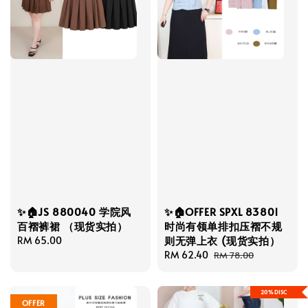
✨🏠JS 880040 学院风
✨🏠OFFER SPXL 83801
百褶裤裙 （现货实拍）
时尚有领单排扣压褶不规
则无弹上衣 (现货实拍）
Regular
RM 65.00
price
Sale
RM 62.40
Regular
RM 78.00
price
price
20%DISC
OFFER