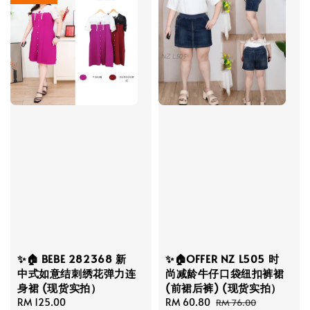
✨🏠 BEBE 282368 新
✨🏠OFFER NZ L505 时
中式如意结刺绣花弹力连
尚减龄牛仔口袋纽扣裤裙
身裙 (现货实拍）
(前裙后裤) (现货实拍）
Regular
RM 125.00
Sale
RM 60.80
Regular
RM 76.00