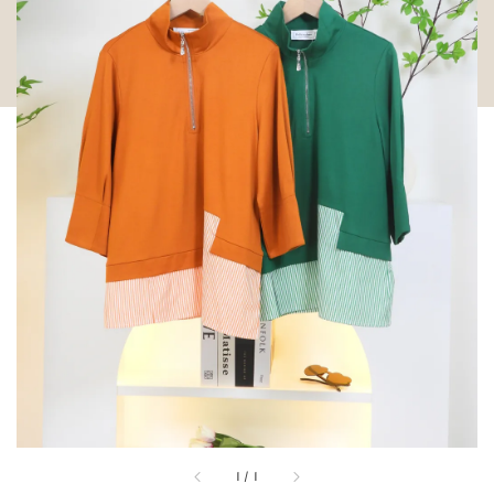
1
/
1