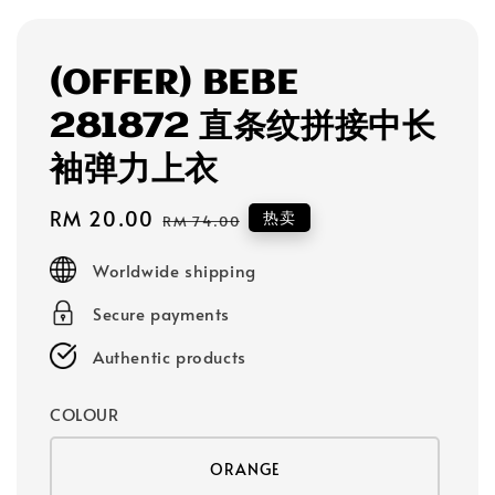
(OFFER) BEBE
281872 直条纹拼接中长
袖弹力上衣
Sale
RM 20.00
Regular
热卖
RM 74.00
price
price
Worldwide shipping
Secure payments
Authentic products
COLOUR
ORANGE