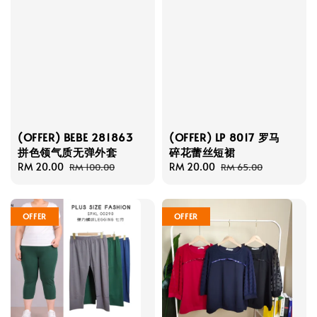
(OFFER) BEBE 281863
(OFFER) LP 8017 罗马
拼色领气质无弹外套
碎花蕾丝短裙
Sale
RM 20.00
Regular
Sale
RM 20.00
Regular
RM 100.00
RM 65.00
price
price
price
price
OFFER
OFFER