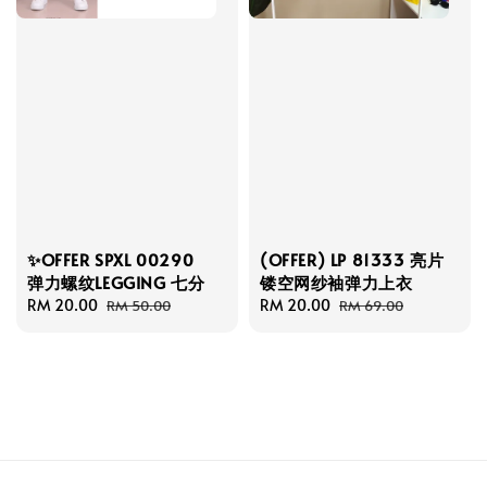
✨OFFER SPXL 00290
(OFFER) LP 81333 亮片
弹力螺纹LEGGING 七分
镂空网纱袖弹力上衣
Sale
RM 20.00
Regular
Sale
RM 20.00
Regular
RM 50.00
RM 69.00
price
price
price
price