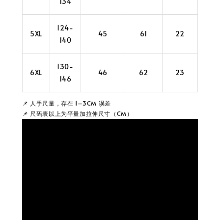
134
124-
5XL
45
61
22
46
140
130-
6XL
46
62
23
46
146
📌 人手尺量，存在 1–3CM 误差
📌 尺码表以上为平量加拉伸尺寸（CM）