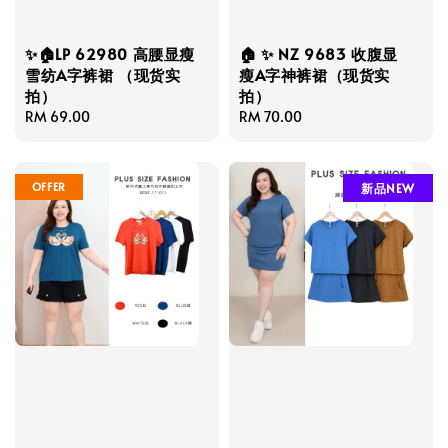
✨🏠LP 62980 高腰显瘦
🏠 ✨ NZ 9683 收腹显
雪纺A字裤裙 （现货实
瘦A字神裤裙（现货实
拍）
拍）
Regular
RM 69.00
Regular
RM 70.00
price
price
OFFER
新品NEW