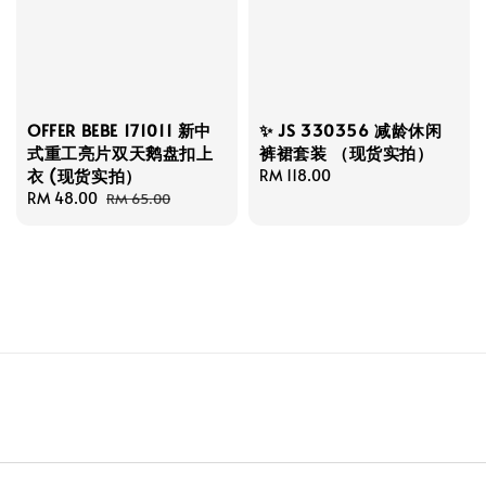
OFFER BEBE 171011 新中
✨ JS 330356 减龄休闲
式重工亮片双天鹅盘扣上
裤裙套装 （现货实拍）
衣 (现货实拍）
Regular
RM 118.00
Sale
RM 48.00
Regular
price
RM 65.00
price
price