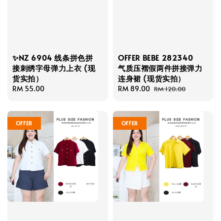
✨NZ 6904 线条拼色拼
OFFER BEBE 282340
接刺绣字母弹力上衣 (现
气质压褶假两件拼接弹力
货实拍）
连身裙 (现货实拍）
Regular
RM 55.00
Sale
RM 89.00
Regular
RM 120.00
price
price
price
OFFER
OFFER