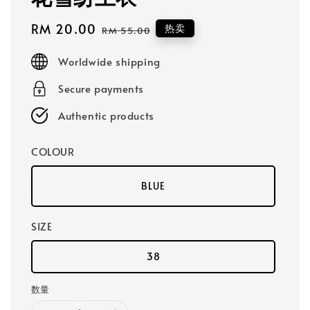
Sale
RM 20.00
Regular
热卖
RM 55.00
price
price
Worldwide shipping
Secure payments
Authentic products
COLOUR
BLUE
SIZE
38
数量