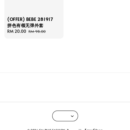
(OFFER) BEBE 281917
拼色有领无弹外套
Sale
RM 20.00
Regular
RM 98.00
price
price