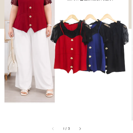
1
/
3