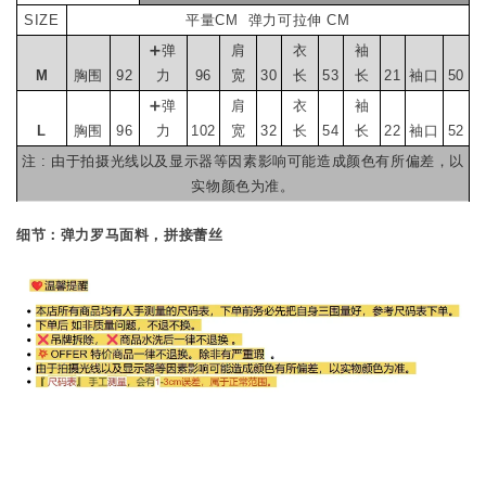
SIZE
平量CM 弹力可拉伸 CM
➕弹
肩
衣
袖
M
胸围
92
力
96
宽
30
长
53
长
21
袖口
50
➕弹
肩
衣
袖
L
胸围
96
力
102
宽
32
长
54
长
22
袖口
52
注 : 由于拍摄光线以及显示器等因素影响可能造成颜色有所偏差，以
实物颜色为准。
细节：弹力罗马面料，拼接蕾丝