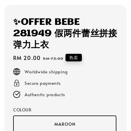
✨OFFER BEBE
281949 假两件蕾丝拼接
弹力上衣
Sale
RM 20.00
Regular
热卖
RM 73.00
price
price
Worldwide shipping
Secure payments
Authentic products
COLOUR
MAROON