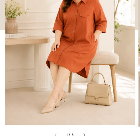
1
/
6