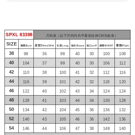
SPXL 83398
尺码表（以下尺码均为平量加拉伸CM为标准）
SIZE
肩宽Shoulder
臀围Hips
胸围Bust
长度Long
袖长Sleeve
袖口cuff
腰围WAIST
38
98
36
98
40
30
100
108
40
104
37
99
40
30
106
112
42
110
38
100
41
32
112
116
44
116
39
101
42
32
118
120
46
122
40
102
43
34
124
124
48
128
41
103
44
34
130
128
50
134
42
104
45
36
136
132
52
140
43
105
46
36
142
136
54
146
44
106
47
38
148
140