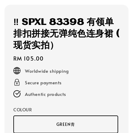
‼️ SPXL 83398 有领单
排扣拼接无弹纯色连身裙 (
现货实拍）
Regular
RM 105.00
price
Worldwide shipping
Secure payments
Authentic products
COLOUR
GREEN青