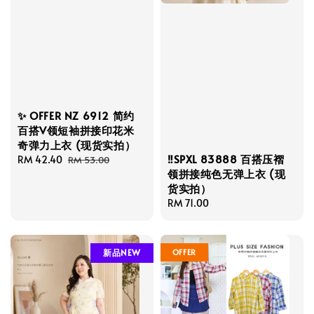
✨ OFFER NZ 6912 简约
百搭V领短袖拼接印花米
奇弹力上衣 (现货实拍）
‼️SPXL 83888 百搭压褶
Sale
RM 42.40
Regular
RM 53.00
领拼接纯色无弹上衣 (现
price
price
货实拍）
Regular
RM 71.00
price
OFFER
新品NEW