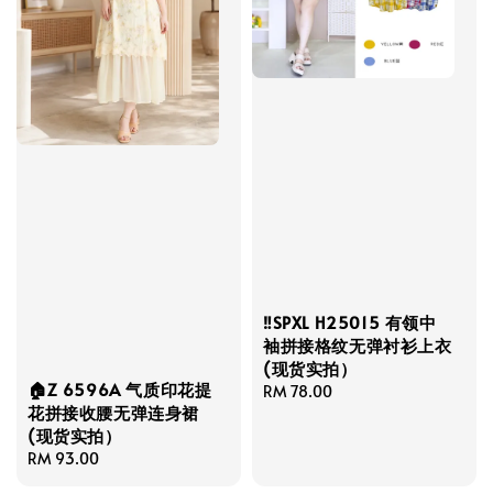
‼️SPXL H25015 有领中
袖拼接格纹无弹衬衫上衣
(现货实拍）
🏠Z 6596A 气质印花提
Regular
RM 78.00
花拼接收腰无弹连身裙
price
(现货实拍）
Regular
RM 93.00
price