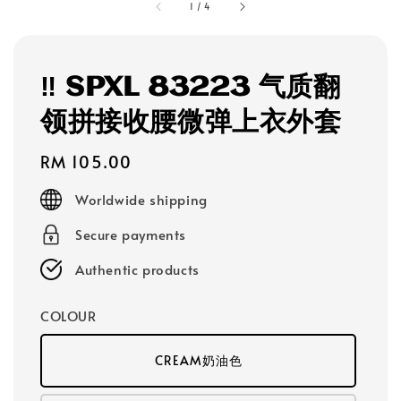
1
/
4
‼️ SPXL 83223 气质翻
领拼接收腰微弹上衣外套
Regular
RM 105.00
price
Worldwide shipping
Secure payments
Authentic products
COLOUR
CREAM奶油色