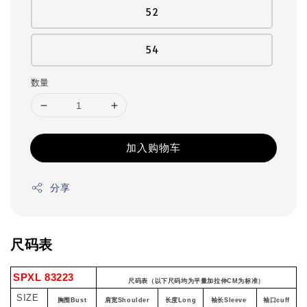
52
54
数量
加入购物车
分享
尺码表
SPXL 83223
尺码表（以下尺码均为平量加拉伸CM为标准）
SIZE
胸围Bust
肩宽Shoulder
长度Long
袖长Sleeve
袖口cuff