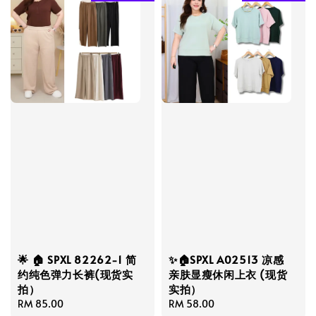
🌟 🏠 SPXL 82262-1 简
✨🏠SPXL A02513 凉感
约纯色弹力长裤(现货实
亲肤显瘦休闲上衣 (现货
拍）
实拍）
Regular
RM 85.00
Regular
RM 58.00