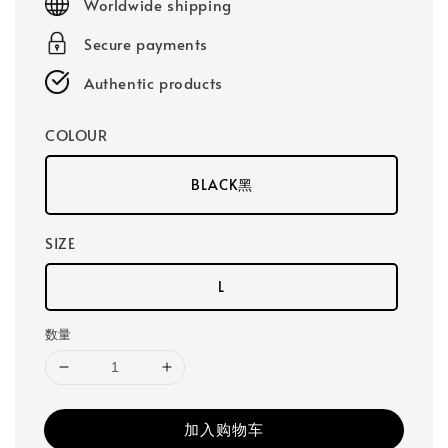
Worldwide shipping
Secure payments
Authentic products
COLOUR
BLACK黑
SIZE
L
数量
加入购物车