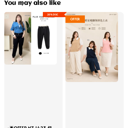
You may also like
20%DISC
OFFER
·🌟OFFER NZ L423 纽