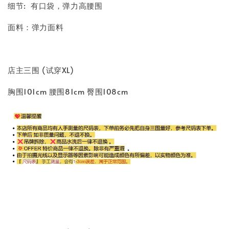
细节: 有口袋，弹力高腰围
面料：弹力面料
店主三围 (试穿XL)
胸围101cm 腰围81cm 臀围108cm