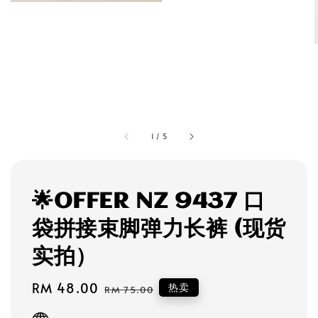
1
/
5
🌟OFFER NZ 9437 口
袋拼接束脚弹力长裤 (现货
实拍）
Sale
RM 48.00
Regular
热卖
RM 75.00
price
price