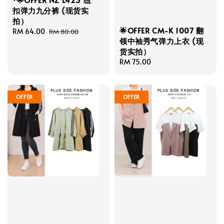
扣弹力九分裤 (现货实
拍）
🌟OFFER CM-K 1007 翻
Sale
RM 64.00
Regular
RM 80.00
领中袖秀气弹力上衣 (现
price
price
货实拍）
Regular
RM 75.00
price
OFFER
OFFER