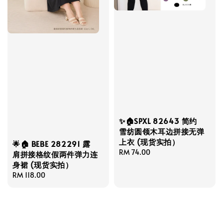
✨🏠SPXL 82643 简约
雪纺圆领木耳边拼接无弹
上衣 (现货实拍）
🌟🏠 BEBE 282291 露
Regular
RM 74.00
肩拼接格纹假两件弹力连
price
身裙 (现货实拍）
Regular
RM 118.00
price