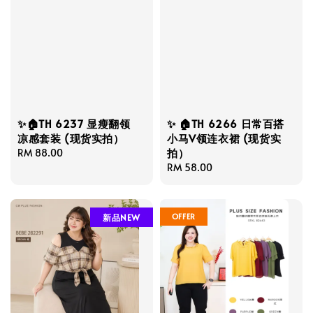
✨🏠TH 6237 显瘦翻领
✨ 🏠TH 6266 日常百搭
凉感套装 (现货实拍）
小马V领连衣裙 (现货实
拍）
Regular
RM 88.00
price
Regular
RM 58.00
price
OFFER
新品NEW