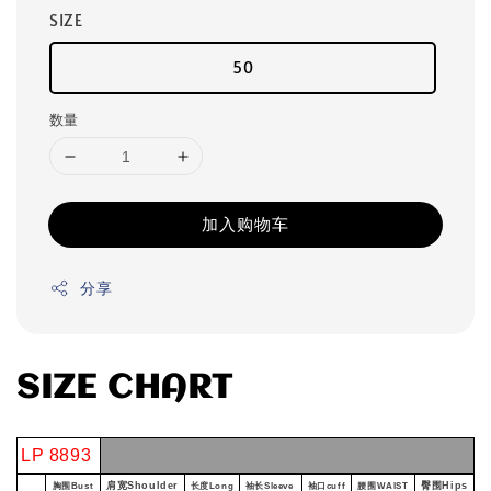
SIZE
50
数量
加入购物车
分享
SIZE CHART
LP 8893
肩宽Shoulder
臀围Hips
胸围Bust
长度Long
袖长Sleeve
袖口cuff
腰围WAIST