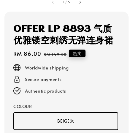
1
/
5
OFFER LP 8893 气质
优雅镂空刺绣无弹连身裙
Sale
RM 86.00
Regular
热卖
RM 149.00
price
price
Worldwide shipping
Secure payments
Authentic products
COLOUR
BEIGE米