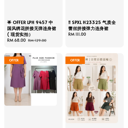
🌟 OFFER LPH 9457 中
‼️ SPXL H23325 气质全
国风绣花拼接无弹连身裙
蕾丝拼接弹力连身裙
( 现货实拍）
Regular
RM 111.00
Sale
RM 68.00
Regular
price
RM 129.00
price
price
OFFER
OFFER