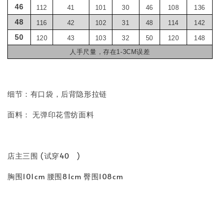
46
112
41
101
30
46
108
136
48
116
42
102
31
48
114
142
50
120
43
103
32
50
120
148
人手尺量，存在1-3CM误差
细节：有口袋，后背隐形拉链
面料： 无弹印花雪纺面料
店主三围 (试穿40 )
胸围101cm 腰围81cm 臀围108cm