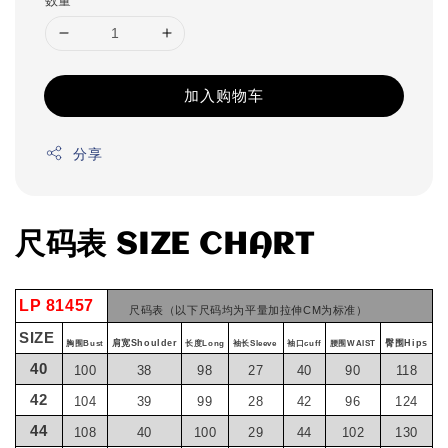
加入购物车
分享
尺码表 SIZE CHART
LP 81457
尺码表（以下尺码均为平量加拉伸CM为标准）
SIZE
肩宽Shoulder
臀围Hips
胸围Bust
长度Long
袖长Sleeve
袖口cuff
腰围WAIST
40
100
38
98
27
40
90
118
42
104
39
99
28
42
96
124
44
108
40
100
29
44
102
130