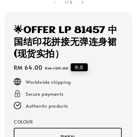
1
/
5
🌟OFFER LP 81457 中
国结印花拼接无弹连身裙
(现货实拍）
Sale
RM 64.00
Regular
热卖
RM 109.00
price
price
Worldwide shipping
Secure payments
Authentic products
COLOUR
PINK粉