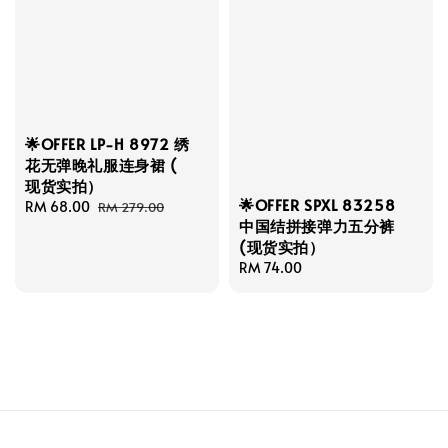
🌟OFFER LP-H 8972 绣
花无弹晚礼服连身裙 (
现货实拍）
🌟OFFER SPXL 83258
Sale
RM 68.00
Regular
RM 279.00
中国结拼接弹力五分裤
price
price
(现货实拍）
Regular
RM 74.00
price