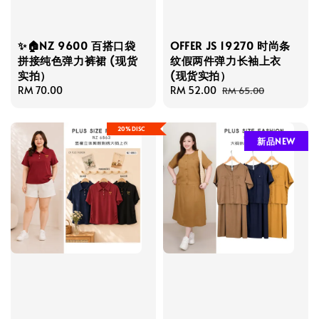
✨🏠NZ 9600 百搭口袋
OFFER JS 19270 时尚条
拼接纯色弹力裤裙 (现货
纹假两件弹力长袖上衣
实拍）
(现货实拍）
Regular
RM 70.00
Sale
RM 52.00
Regular
RM 65.00
price
price
price
20%DISC
新品NEW