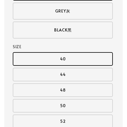
GREY灰
BLACK黑
SIZE
40
44
48
50
52