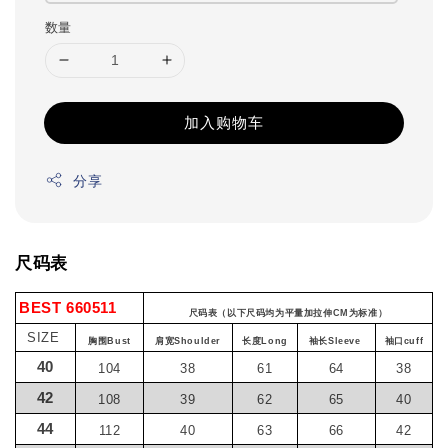
数量
加入购物车
分享
尺码表
BEST 660511
尺码表（以下尺码均为平量加拉伸CM为标准）
SIZE
胸围Bust
肩宽Shoulder
长度Long
袖长Sleeve
袖口cuff
40
104
38
61
64
38
42
108
39
62
65
40
44
112
40
63
66
42