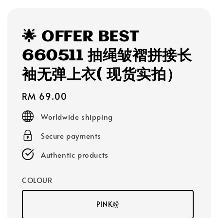
🌟 OFFER BEST
660511 抽绳皱褶拼接长
袖无弹上衣( 现货实拍）
Regular
RM 69.00
price
Worldwide shipping
Secure payments
Authentic products
COLOUR
PINK粉