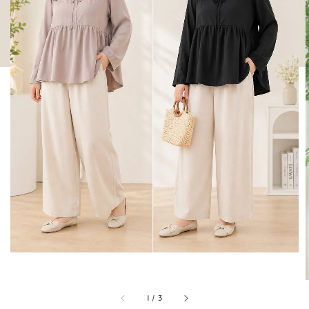
1
/
3