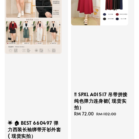
‼️ SPXL A01517 吊带拼接
纯色弹力连身裙( 现货实
拍）
Sale
RM 72.00
Regular
RM 102.00
price
price
🌟 🏠 BEST 660497 弹
力西装长袖绑带开衫外套
( 现货实拍）