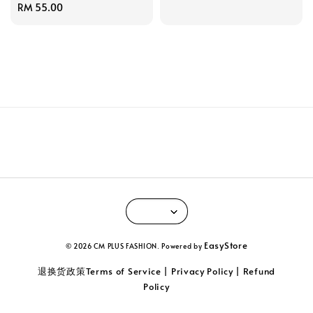
Regular
RM 55.00
price
EasyStore
© 2026 CM PLUS FASHION. Powered by
退换货政策Terms of Service | Privacy Policy | Refund
Policy