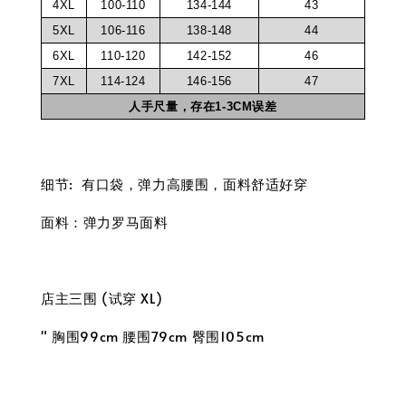
4XL
100-110
134-144
43
5XL
106-116
138-148
44
6XL
110-120
142-152
46
7XL
114-124
146-156
47
人手尺量，存在1-3CM误差
细节: 有口袋，弹力高腰围，面料舒适好穿
面料：弹力罗马面料
店主三围 (试穿 XL)
" 胸围99cm 腰围79cm 臀围105cm