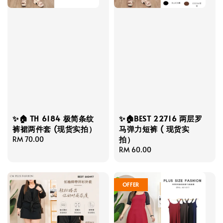
✨🏠 TH 6184 极简条纹
✨🏠BEST 22716 两层罗
裤裙两件套 (现货实拍）
马弹力短裤 ( 现货实
拍）
Regular
RM 70.00
price
Regular
RM 60.00
price
OFFER