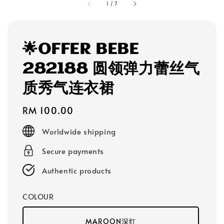
1
/
7
🌟OFFER BEBE
282188 圆领弹力蕾丝气
质秀气连衣裙
Regular
RM 100.00
price
Worldwide shipping
Secure payments
Authentic products
COLOUR
MAROON深红