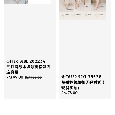
OFFER BEBE 282234
气质网纱珍珠领拼接弹力
连身裙
🌟OFFER SPXL 23538
Sale
RM 99.00
Regular
RM 129.00
短袖翻领纽扣无弹衬衫 (
price
price
现货实拍）
Regular
RM 78.00
price