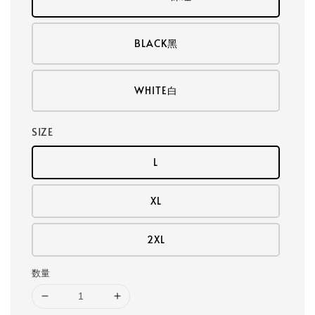
BLACK黑
WHITE白
SIZE
L
XL
2XL
数量