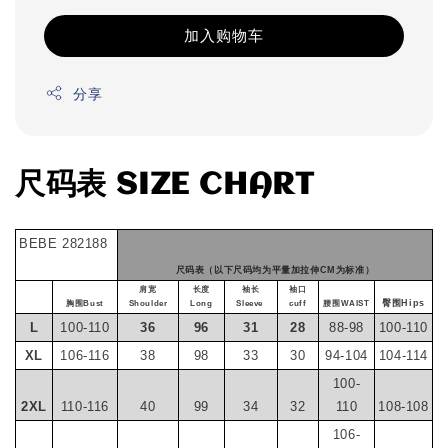
加入购物车
分享
尺码表 SIZE CHART
BEBE 282188
尺码表（以下尺码均为平量加拉伸CM为标准）
肩宽
长度
袖长
袖口
臀围Hips
胸围Bust
Shoulder
Long
Sleeve
cuff
腰围WAIST
L
100-110
36
96
31
28
88-98
100-110
XL
106-116
38
98
33
30
94-104
104-114
100-
2XL
110-116
40
99
34
32
110
108-108
106-