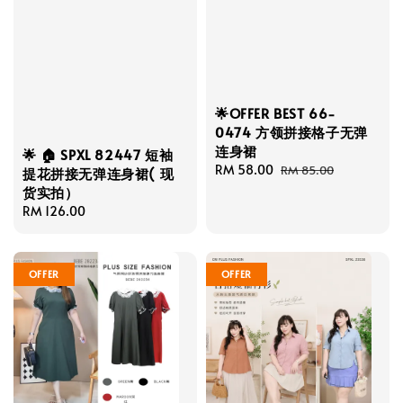
🌟OFFER BEST 66-
0474 方领拼接格子无弹
连身裙
🌟 🏠 SPXL 82447 短袖
Sale
RM 58.00
Regular
RM 85.00
提花拼接无弹连身裙( 现
price
price
货实拍）
Regular
RM 126.00
price
OFFER
OFFER