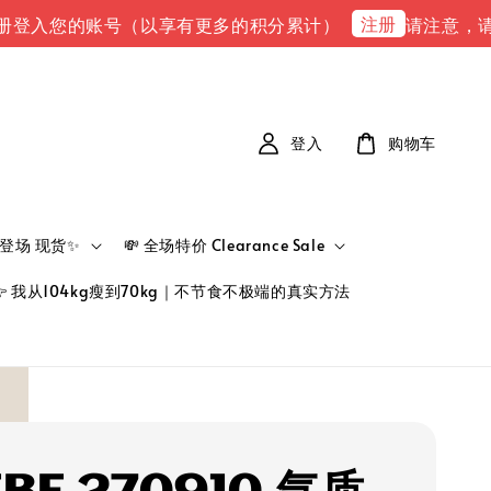
注册
的账号（以享有更多的积分累计）
请注意，请注意 下单
登入
购物车
新品登场 现货✨
💸 全场特价 Clearance Sale
👉 我从104kg瘦到70kg｜不节食不极端的真实方法