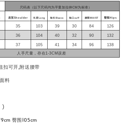
尺码表（以下尺码均为平量加拉伸CM为标准）
肩宽Shoulder
臀围Hips
t
长度Long
袖长Sleeve
袖口cuff
腰围WAIST
35
103
39
30
84
126
36
104
40
32
90
132
37
105
41
34
96
138
人手尺量，存在1-3CM误差
纽扣可开,附送腰带
装面料
 )
9cm 臀围105cm