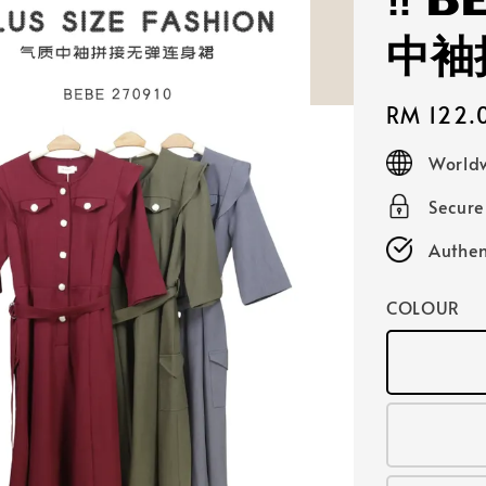
‼️ 
中袖
Regular
RM 122.
price
Worldw
Secur
Authen
COLOUR