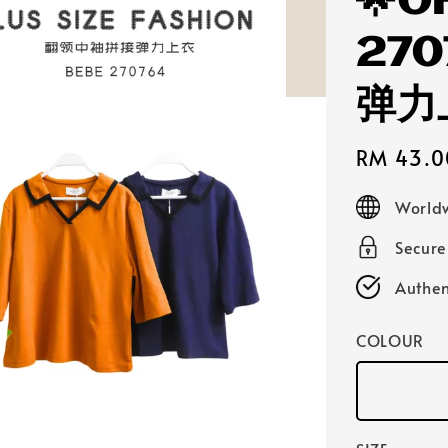
🌟O
27
弹力
Sale
RM 43.0
price
Worldw
Secur
Authen
COLOUR