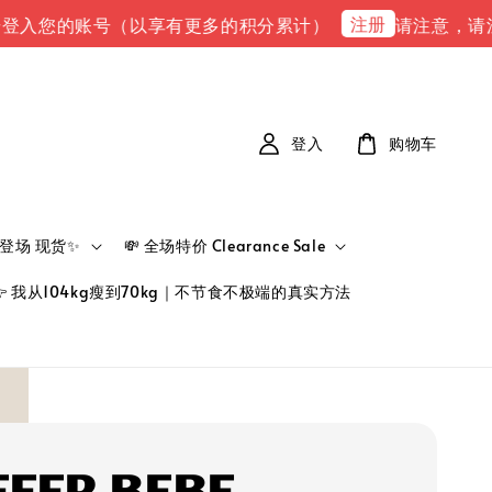
注册
您的账号（以享有更多的积分累计）
请注意，请注意 下单
登入
购物车
新品登场 现货✨
💸 全场特价 Clearance Sale
👉 我从104kg瘦到70kg｜不节食不极端的真实方法