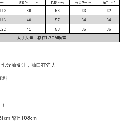
ust
肩宽Shoulder
长度Long
袖长Sleeve
袖口cuff
110
39
56
33
32
116
40
57
34
34
122
41
58
35
36
人手尺量，存在1-3CM误差
计，七分袖设计，袖口有弹力
面料
L ）
81cm 臀围108cm