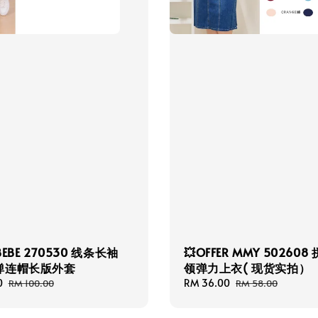
 BEBE 270530 线条长袖
💥OFFER MMY 502608
弹连帽长版外套
领弹力上衣( 现货实拍）
0
Regular
Sale
RM 36.00
Regular
RM 100.00
RM 58.00
price
price
price