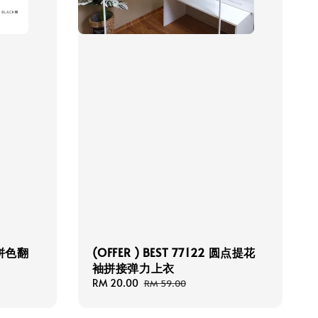
 拼色翻
(OFFER ) BEST 77122 圆点提花
袖拼接弹力上衣
Sale
RM 20.00
Regular
RM 59.00
price
price