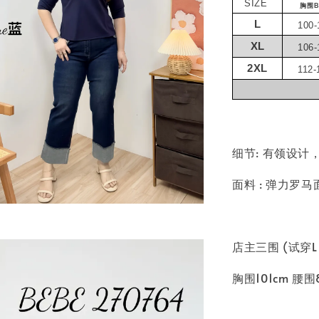
SIZE
胸围B
L
100-
XL
106-
2XL
112-
细节: 有领设
面料 : 弹力罗马
店主三围 (试穿
胸围101cm 腰围