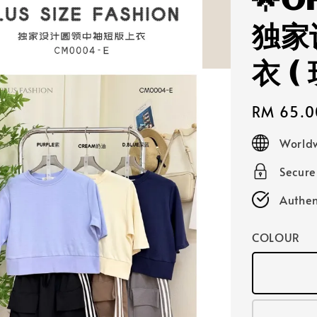
🌟O
独家
衣 
Regular
RM 65.0
price
Worldw
Secur
Authen
COLOUR