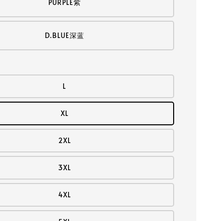
PURPLE紫
D.BLUE深蓝
L
XL
2XL
3XL
4XL