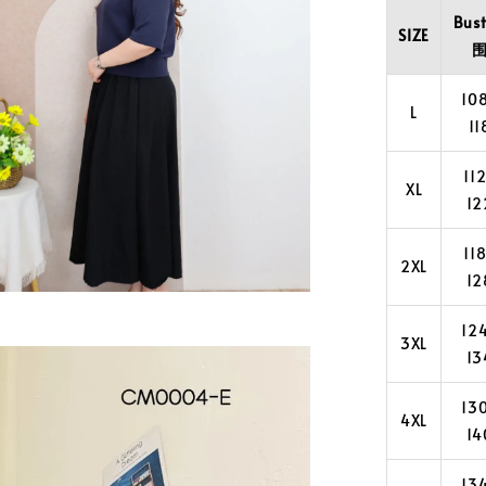
Bus
SIZE
10
L
11
11
XL
12
11
2XL
12
12
3XL
13
13
4XL
14
13