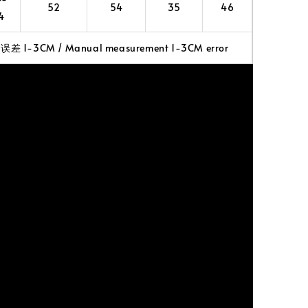
52
54
35
46
4
 1-3CM / Manual measurement 1-3CM error