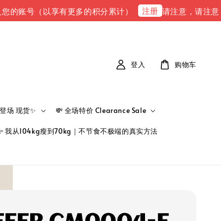
注册
账号（以享有更多的积分累计）
请注意，请注意 下单完成后
登入
购物车
新品登场 现货✨
💸 全场特价 Clearance Sale
👉 我从104kg瘦到70kg｜不节食不极端的真实方法