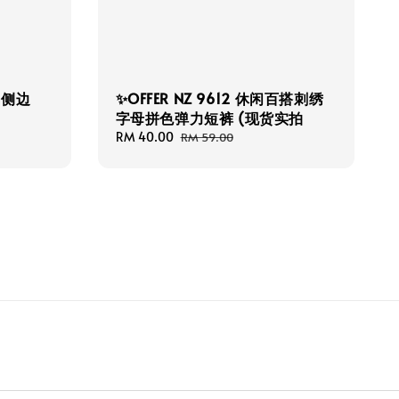
纽扣侧边
✨OFFER NZ 9612 休闲百搭刺绣
字母拼色弹力短裤 (现货实拍
Sale
RM 40.00
Regular
RM 59.00
price
price