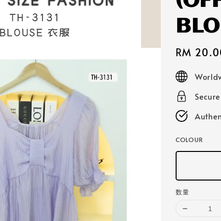
(OF
BLO
Sale
RM 20.0
price
Worldw
Secur
Authen
COLOUR
数量