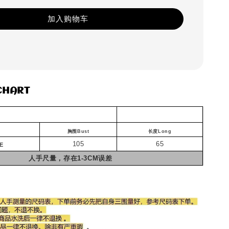
加入购物车
CHART
胸围Bust
长度Long
105
65
E
人手尺量，存在1-3CM误差