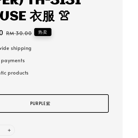
FER) TH-3131
USE 衣服 👚
0
Regular
热卖
RM 30.00
price
ide shipping
e payments
tic products
PURPLE紫