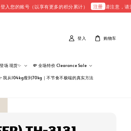
注册
您的账号（以享有更多的积分累计）
请注意，请注意 下
登入
购物车
新品登场 现货✨
💸 全场特价 Clearance Sale
👉 我从104kg瘦到70kg｜不节食不极端的真实方法