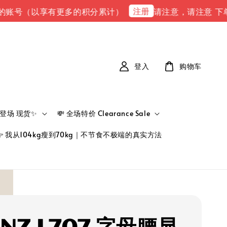
注册
（以享有更多的积分累计）
请注意，请注意 下单完成后，请
登入
购物车
新品登场 现货✨
💸 全场特价 Clearance Sale
👉 我从104kg瘦到70kg｜不节食不极端的真实方法