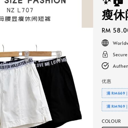
✨🏠
瘦休
Regular
RM 58.0
price
Worldw
Secur
Authen
优惠
满 RM669
满 RM969
COLOUR