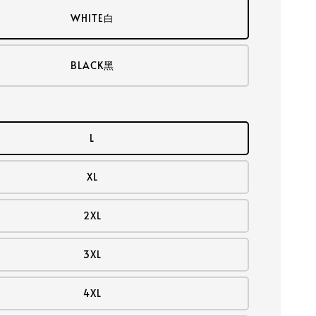
WHITE白
BLACK黑
L
XL
2XL
3XL
4XL