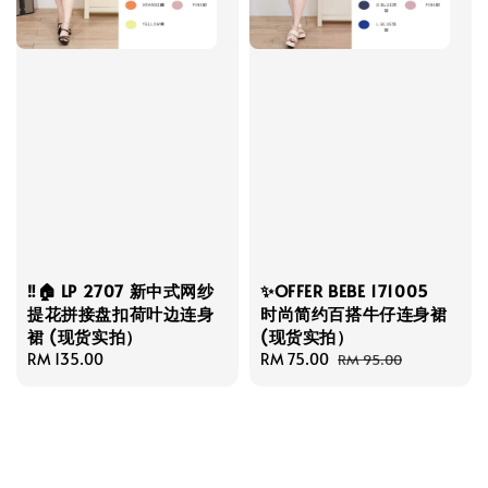
‼️🏠 LP 2707 新中式网纱
✨OFFER BEBE 171005
提花拼接盘扣荷叶边连身
时尚简约百搭牛仔连身裙
裙 (现货实拍）
(现货实拍）
Regular
RM 135.00
Sale
RM 75.00
Regular
RM 95.00
price
price
price