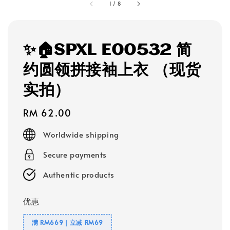
1
/
8
✨🏠SPXL E00532 简
约圆领拼接袖上衣 （现货
实拍）
Regular
RM 62.00
price
Worldwide shipping
Secure payments
Authentic products
优惠
满 RM669｜立减 RM69