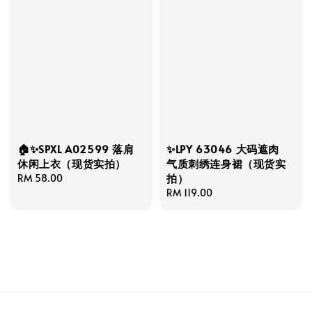
🏠✨SPXL A02599 落肩
✨LPY 63046 大码遮肉
休闲上衣（现货实拍）
气质刺绣连身裙（现货实
拍）
Regular
RM 58.00
price
Regular
RM 119.00
price