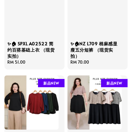
✨🏠 SPXL A02522 简
✨🏠NZ L709 棉麻感显
约百搭基础上衣 （现货
瘦五分短裤 （现货实
实拍）
拍）
Regular
RM 51.00
Regular
RM 70.00
price
price
新品NEW
新品NEW