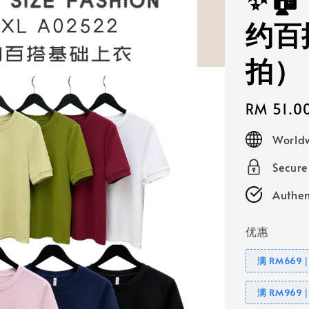
✨🏠
约百
拍）
Regular
RM 51.0
price
Worldw
Secur
Authen
优惠
满 RM669
满 RM969