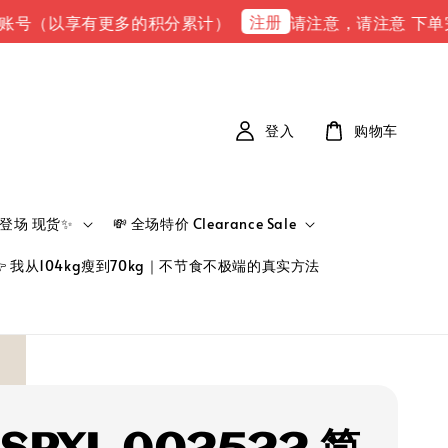
注册
以享有更多的积分累计）
请注意，请注意 下单完成后，请到
登入
购物车
新品登场 现货✨
💸 全场特价 Clearance Sale
👉 我从104kg瘦到70kg｜不节食不极端的真实方法