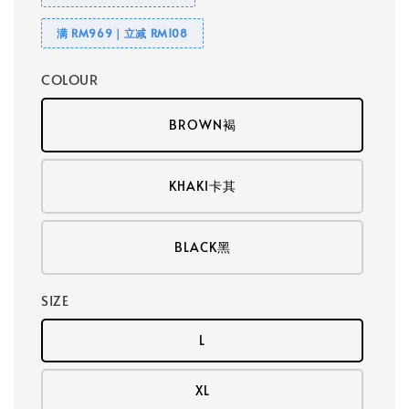
满 RM969｜立减 RM108
COLOUR
BROWN褐
KHAKI卡其
BLACK黑
SIZE
L
XL