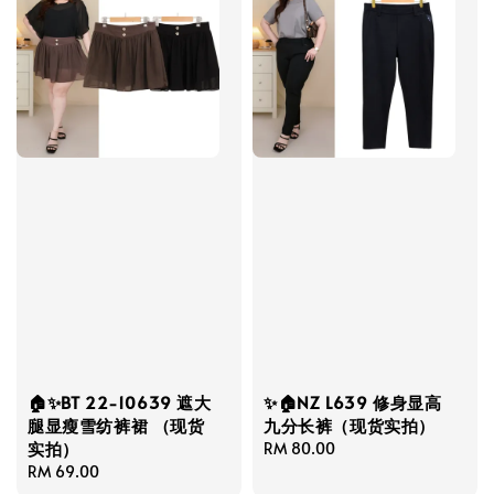
🏠✨BT 22-10639 遮大
✨🏠NZ L639 修身显高
腿显瘦雪纺裤裙 （现货
九分长裤（现货实拍）
实拍）
Regular
RM 80.00
Regular
RM 69.00
price