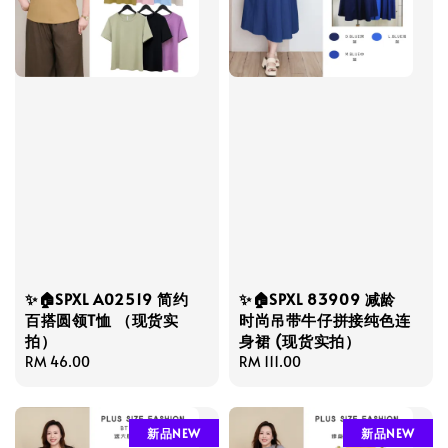
✨🏠SPXL A02519 简约
✨🏠SPXL 83909 减龄
百搭圆领T恤 （现货实
时尚吊带牛仔拼接纯色连
拍）
身裙 (现货实拍）
Regular
RM 46.00
Regular
RM 111.00
price
price
新品NEW
新品NEW