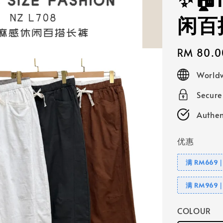
✨🏠
闲百
Regular
RM 80.0
price
Worldw
Secur
Authen
优惠
满 RM669
满 RM969
COLOUR