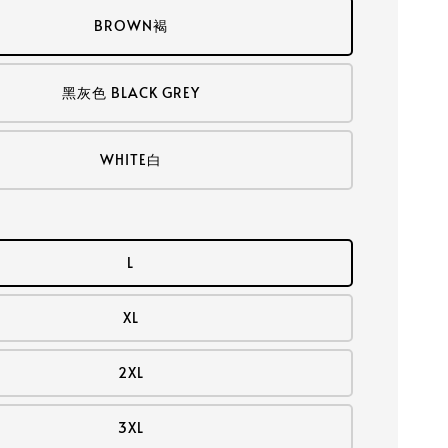
BROWN褐
黑灰色 BLACK GREY
WHITE白
L
XL
2XL
3XL