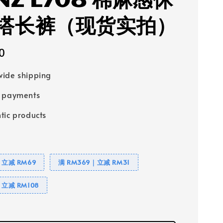
NZ L708 棉麻感休
搭长裤（现货实拍）
0
ide shipping
e payments
tic products
｜立减 RM69
满 RM369｜立减 RM31
｜立减 RM108