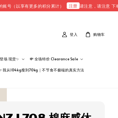
注册
以享有更多的积分累计）
请注意，请注意 下单完成后，请到
登入
购物车
新品登场 现货✨
💸 全场特价 Clearance Sale
👉 我从104kg瘦到70kg｜不节食不极端的真实方法