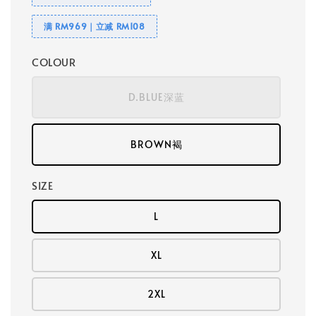
满 RM969｜立减 RM108
COLOUR
D.BLUE深蓝
BROWN褐
SIZE
L
XL
2XL