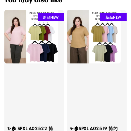
You may also like
新品NEW
新品NEW
✨🏠 SPXL A02522 简
✨🏠SPXL A02519 简约