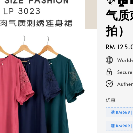
✨🏠
气质
拍）
Regular
RM 125.
price
Worldw
Secur
Authen
优惠
满 RM669
满 RM969