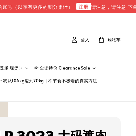
注册
以享有更多的积分累计）
请注意，请注意 下单完成后，请到
登入
购物车
新品登场 现货✨
💸 全场特价 Clearance Sale
👉 我从104kg瘦到70kg｜不节食不极端的真实方法